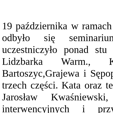
19 października w ramach
odbyło się seminari
uczestniczyło ponad st
Lidzbarka Warm., Ko
Bartoszyc,Grajewa i Sępop
trzech części. Kata oraz t
Jarosław Kwaśniewski
interwencyjnych i pr