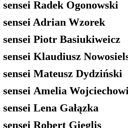
sensei Radek Ogonowski
sensei Adrian Wzorek
sensei Piotr Basiukiweicz
sensei Klaudiusz Nowosiel
sensei
Mateusz Dydziński
sensei
Amelia Wojciechow
sensei
Lena Gałązka
sensei Robert
Gieglis