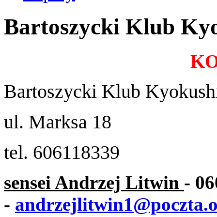
Bartoszycki Klub Ky
K
Bartoszycki Klub Kyokush
ul. Marksa 18
tel. 606118339
sensei Andrzej Litwin
- 0
-
andrzejlitwin1@poczta.o