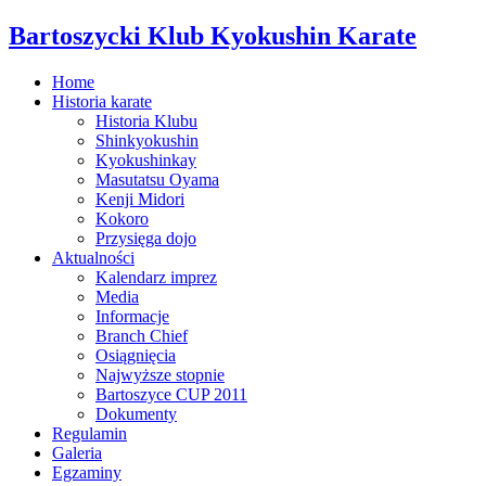
Bartoszycki Klub Kyokushin Karate
Home
Historia karate
Historia Klubu
Shinkyokushin
Kyokushinkay
Masutatsu Oyama
Kenji Midori
Kokoro
Przysięga dojo
Aktualności
Kalendarz imprez
Media
Informacje
Branch Chief
Osiągnięcia
Najwyższe stopnie
Bartoszyce CUP 2011
Dokumenty
Regulamin
Galeria
Egzaminy