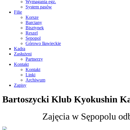
Wymagania egz.
System pasów
Filie
Korsze
Barciany
Bisztynek
Reszel
Sępopol
Górowo Iławieckie
Kadra
Zasłużeni
Partnerzy
Kontakt
Kontakt
Linki
Archiwum
Zapisy
Bartoszycki Klub Kyokushin Ka
Zajęcia w Sępopolu odb