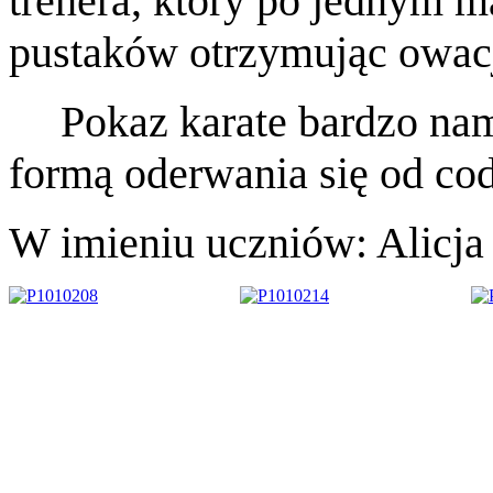
trenera, który po jednym m
pustaków otrzymując owacj
Pokaz karate bardzo nam
formą oderwania się od cod
W imieniu uczniów: Alicja